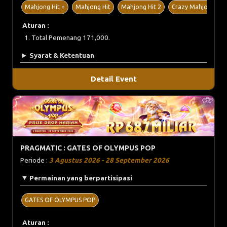
Mahjong Hit +
Mahjong Hit
Mahjong Hit 2
Crazy Mahjong
Aturan :
Total Pemenang 171,000.
Syarat & Ketentuan
Detail Event
PRAGMATIC : GATES OF OLYMPUS POP
Periode :
3 Agustus 2026 - 28 September 2026
Permainan yang berpartisipasi
GATES OF OLYMPUS POP
Aturan :