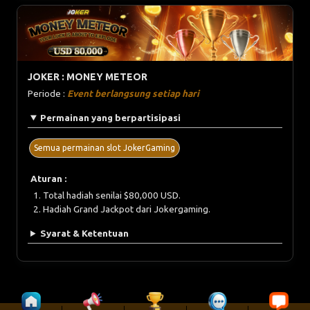
JOKER : MONEY METEOR
Periode :
Event berlangsung setiap hari
Permainan yang berpartisipasi
Semua permainan slot JokerGaming
Aturan :
Total hadiah senilai $80,000 USD.
Hadiah Grand Jackpot dari Jokergaming.
Syarat & Ketentuan