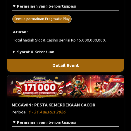
Permainan yang berpartisipasi
Semua permainan Pragmatic Play
Aturan :
Total hadiah Slot & Casino senilai Rp 15,000,000,000.
Syarat & Ketentuan
Detail Event
MEGAWIN : PESTA KEMERDEKAAN GACOR
Periode :
1 - 31 Agustus 2026
Permainan yang berpartisipasi