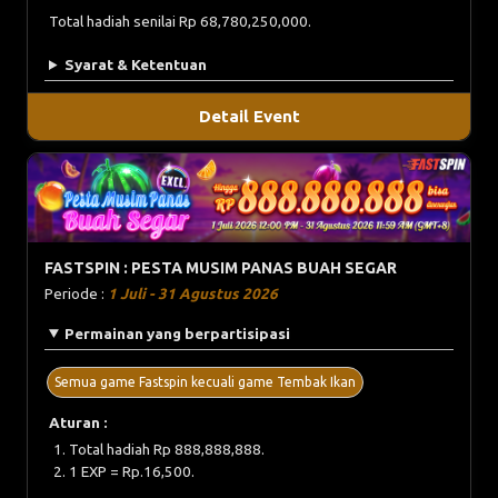
Total hadiah senilai Rp 68,780,250,000.
Syarat & Ketentuan
Detail Event
FASTSPIN : PESTA MUSIM PANAS BUAH SEGAR
Periode :
1 Juli - 31 Agustus 2026
Permainan yang berpartisipasi
Semua game Fastspin kecuali game Tembak Ikan
Aturan :
Total hadiah Rp 888,888,888.
1 EXP = Rp.16,500.