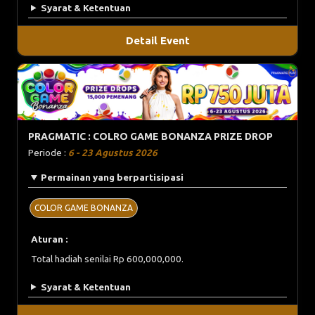
Syarat & Ketentuan
Detail Event
PRAGMATIC : COLRO GAME BONANZA PRIZE DROP
Periode :
6 - 23 Agustus 2026
Permainan yang berpartisipasi
COLOR GAME BONANZA
Aturan :
Total hadiah senilai Rp 600,000,000.
Syarat & Ketentuan